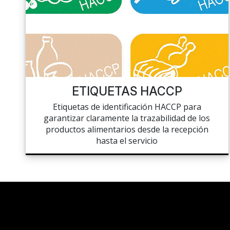
MANTELERÍA Y SERVILLETAS
PASTELERÍA
COLATE, AZÚCAR Y HELADO
COCINA Y PREPARACIÓN
CUENTA
LA TIENDA
HIGIENE
ETIQUETAS HACCP
LISTAS DE DESEOS
MACENAJE Y MANUTENCIÓN
Etiquetas de identificación HACCP para
garantizar claramente la trazabilidad de los
CARRITO
HIGIENE Y LIMPIEZA
productos alimentarios desde la recepción
hasta el servicio
CHEF'S LIST
LIBRERÍA
PORTAIL
REDES SOCIALES