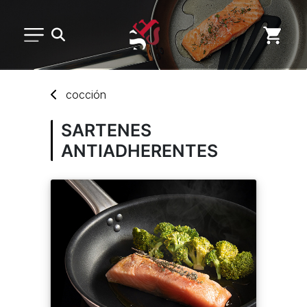
MENAJE DE COCINA
cocción
DESECHABLES
SARTENES
ANTIADHERENTES
MARCAS
NUEVOS PRODUCTOS
SERVICIO POSVENTA
CUENTA