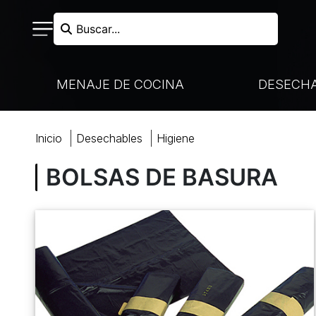
Buscar...
MENAJE DE COCINA
DESECH
BUSCAR
inicio
desechables
higiene
VAJILLA DESECHABLE
NUESTRAS MARCAS
COCCIÓN
BOLSAS DE BASURA
VENTA PARA LLEVAR
NUESTROS SOCIOS
CUCHILLERÍA
INICIO
PANADERÍA-PASTELERÍA
PREPARACIÓN
NOTICIAS
CÓCTELES Y BUFÉS
PANADERÍA
A MEDIDA