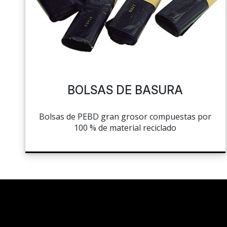
MANTELERÍA Y SERVILLETAS
PASTELERÍA
COLATE, AZÚCAR Y HELADO
COCINA Y PREPARACIÓN
CUENTA
LA TIENDA
HIGIENE
BOLSAS DE BASURA
LISTAS DE DESEOS
MACENAJE Y MANUTENCIÓN
Bolsas de PEBD gran grosor compuestas por
CARRITO
HIGIENE Y LIMPIEZA
100 % de material reciclado
CHEF'S LIST
LIBRERÍA
PORTAIL
REDES SOCIALES