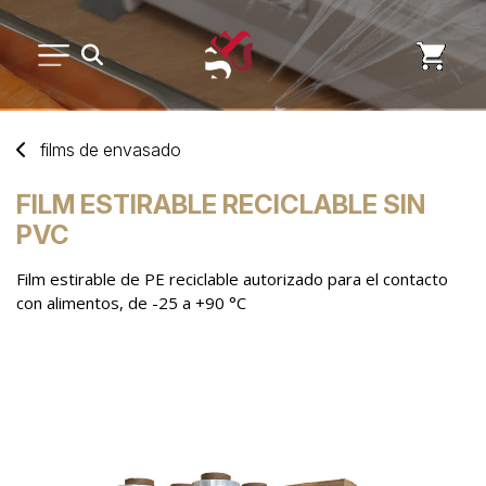
MENAJE DE COCINA
films
de
envasado
DESECHABLES
FILM ESTIRABLE RECICLABLE SIN
PVC
MARCAS
Film estirable de PE reciclable autorizado para el contacto
con alimentos, de -25 a +90 °C
NUEVOS PRODUCTOS
SERVICIO POSVENTA
CUENTA